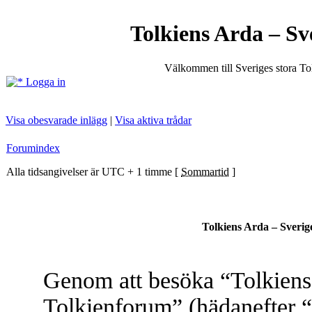
Tolkiens Arda – Sv
Välkommen till Sveriges stora T
Logga in
Visa obesvarade inlägg
|
Visa aktiva trådar
Forumindex
Alla tidsangivelser är UTC + 1 timme [
Sommartid
]
Tolkiens Arda – Sverig
Genom att besöka “Tolkiens 
Tolkienforum” (hädanefter “