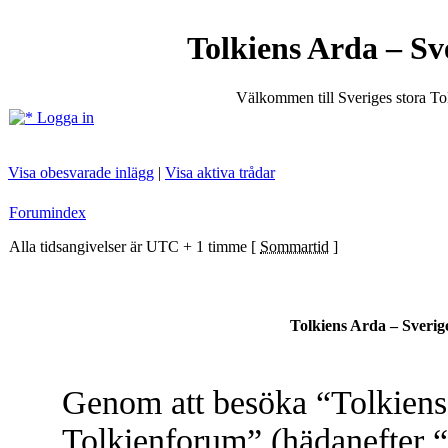
Tolkiens Arda – Sv
Välkommen till Sveriges stora T
Logga in
Visa obesvarade inlägg
|
Visa aktiva trådar
Forumindex
Alla tidsangivelser är UTC + 1 timme [
Sommartid
]
Tolkiens Arda – Sverig
Genom att besöka “Tolkiens 
Tolkienforum” (hädanefter “