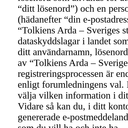
“ditt lösenord”) och en perso
(hädanefter “din e-postadres
“Tolkiens Arda – Sveriges s
dataskyddslagar i landet som
ditt användarnamn, lösenord
av “Tolkiens Arda – Sverige
registreringsprocessen är ende
enligt forumledningens val.
välja vilken information i di
Vidare så kan du, i ditt kont
genererade e-postmeddelan
som du vill ha och inte ha.