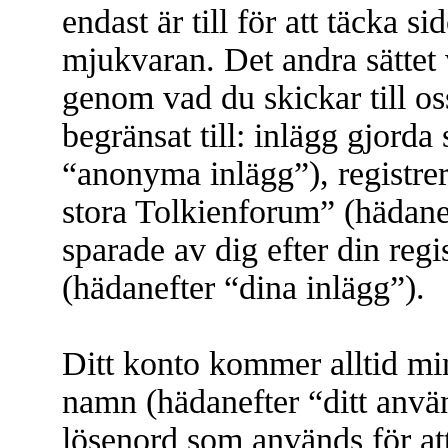
endast är till för att täcka
mjukvaran. Det andra sättet 
genom vad du skickar till os
begränsat till: inlägg gjor
“anonyma inlägg”), registre
stora Tolkienforum” (hädanef
sparade av dig efter din reg
(hädanefter “dina inlägg”).
Ditt konto kommer alltid mins
namn (hädanefter “ditt anvä
lösenord som används för att