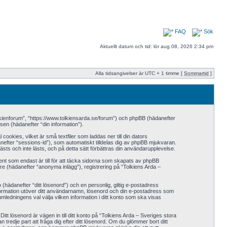
FAQ
Sök
Aktuellt datum och tid: lör aug 08, 2026 2:34 pm
Alla tidsangivelser är UTC + 1 timme [
Sommartid
]
olkienforum”, “https://www.tolkiensarda.se/forum”) och phpBB (hädanefter
n (hädanefter “din information”).
okies, vilket är små textfiler som laddas ner till din dators
nefter “sessions-id”), som automatiskt tilldelas dig av phpBB mjukvaran.
sts och inte lästs, och på detta sätt förbättras din användarupplevelse.
t som endast är till för att täcka sidorna som skapats av phpBB
re (hädanefter “anonyma inlägg”), registrering på “Tolkiens Arda –
o (hädanefter “ditt lösenord”) och en personlig, giltig e-postadress
information utöver ditt användarnamn, lösenord och din e-postadress som
umledningens val välja vilken information i ditt konto som ska visas
t lösenord är vägen in till ditt konto på “Tolkiens Arda – Sveriges stora
edje part att fråga dig efter ditt lösenord. Om du glömmer bort ditt