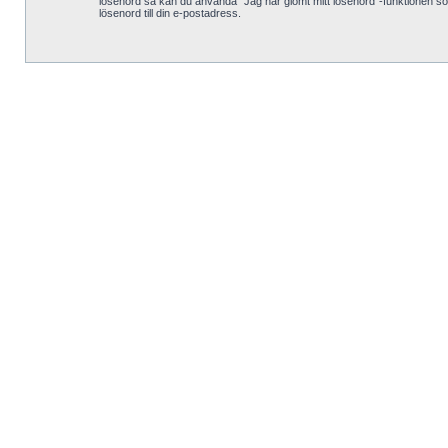
lösenord så kan du använda “Jag har glömt mitt lösenord”-funktionen 
lösenord till din e-postadress.