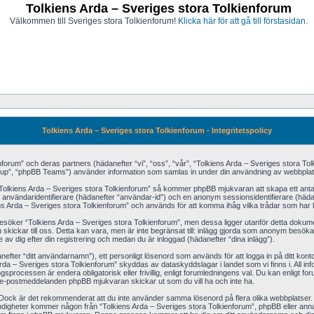
Tolkiens Arda – Sveriges stora Tolkienforum
Välkommen till Sveriges stora Tolkienforum!
Klicka här för att gå till förstasidan.
Tolkiens Arda – Sveriges stora Tolkienforum - Integritetspolicy
ienforum” och deras partners (hädanefter “vi”, “oss”, “vår”, “Tolkiens Arda – Sveriges stora T
p”, “phpBB Teams”) använder information som samlas in under din användning av webbplatse
“Tolkiens Arda – Sveriges stora Tolkienforum” så kommer phpBB mjukvaran att skapa ett antal co
n användaridentifierare (hädanefter “användar-id”) och en anonym sessionsidentifierare (häda
s Arda – Sveriges stora Tolkienforum” och används för att komma ihåg vilka trådar som har lä
öker “Tolkiens Arda – Sveriges stora Tolkienforum”, men dessa ligger utanför detta dokumen
 skickar till oss. Detta kan vara, men är inte begränsat till: inlägg gjorda som anonym besöka
 av dig efter din registrering och medan du är inloggad (hädanefter “dina inlägg”).
danefter “ditt användarnamn”), ett personligt lösenord som används för att logga in på ditt kont
 Arda – Sveriges stora Tolkienforum” skyddas av dataskyddslagar i landet som vi finns i. All 
processen är endera obligatorisk eller frivillig, enligt forumledningens val. Du kan enligt for
ade e-postmeddelanden phpBB mjukvaran skickar ut som du vill ha och inte ha.
 Dock är det rekommenderat att du inte använder samma lösenord på flera olika webbplatser. Dit
igheter kommer någon från “Tolkiens Arda – Sveriges stora Tolkienforum”, phpBB eller annan tr