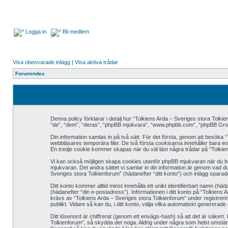
Logga in
Bli medlem
Visa obesvarade inlägg
|
Visa aktiva trådar
Forumindex
Denna policy förklarar i detalj hur “Tolkiens Arda – Sveriges stora Tolk
“de”, “dem”, “deras”, “phpBB mjukvara”, “www.phpbb.com”, “phpBB Grou
Din information samlas in på två sätt. För det första, genom att besöka 
webbläsares temporära filer. De två första cookisarna innehåller bara e
En tredje cookie kommer skapas när du väl läst några trådar på “Tolkien
Vi kan också möjligen skapa cookies utanför phpBB mjukvaran när du bes
mjukvaran. Det andra sättet vi samlar in din information är genom vad du
Sveriges stora Tolkienforum” (hädanefter “ditt konto”) och inlägg sparade
Ditt konto kommer alltid minst innehålla ett unikt identifierbart namn (hä
(hädanefter “din e-postadress”). Informationen i ditt konto på “Tolkiens
krävs av “Tolkiens Arda – Sveriges stora Tolkienforum” under registrerings
publikt. Vidare så kan du, i ditt konto, välja vilka automatiskt generer
Ditt lösenord är chiffrerat (genom ett envägs-hash) så att det är säkert.
Tolkienforum”, så skydda det noga. Aldrig under några som helst omständ