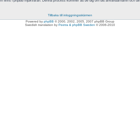
som finns i phpBB mjukvaran. Denna process kommer att be dig om ditt användarnamn och di
Tillbaka till inloggningsskärmen
Powered by
phpBB
© 2000, 2002, 2005, 2007 phpBB Group
Swedish translation by
Peetra & phpBB Sweden
© 2006-2010