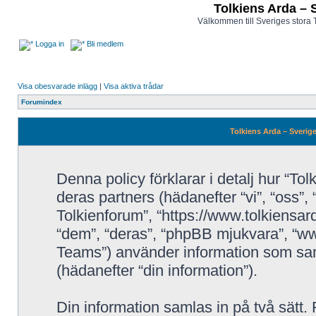
Tolkiens Arda – 
Välkommen till Sveriges stora 
Logga in
Bli medlem
Visa obesvarade inlägg
|
Visa aktiva trådar
Forumindex
Tolkiens Arda – Sverige
Denna policy förklarar i detalj hur “To
deras partners (hädanefter “vi”, “oss”,
Tolkienforum”, “https://www.tolkiensa
“dem”, “deras”, “phpBB mjukvara”, “
Teams”) använder information som sa
(hädanefter “din information”).
Din information samlas in på två sätt.