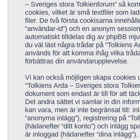
– Sveriges stora Tolkienforum” så ko
cookies, vilket är små textfiler som la
filer. De två första cookisarna innehål
“användar-id”) och en anonym sessions
automatiskt tilldelas dig av phpBB m
du väl läst några trådar på “Tolkiens 
används för att komma ihåg vilka trådar
förbättras din användarupplevelse.
Vi kan också möjligen skapa cookies 
“Tolkiens Arda – Sveriges stora Tolkie
dokument som endast är till för att t
Det andra sättet vi samlar in din infor
kan vara, men är inte begränsat till:
“anonyma inlägg”), registrering på “To
(hädanefter “ditt konto”) och inlägg sp
är inloggad (hädanefter “dina inlägg”).