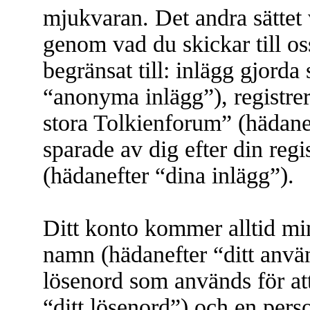
mjukvaran. Det andra sättet 
genom vad du skickar till os
begränsat till: inlägg gjor
“anonyma inlägg”), registre
stora Tolkienforum” (hädanef
sparade av dig efter din reg
(hädanefter “dina inlägg”).
Ditt konto kommer alltid mins
namn (hädanefter “ditt anvä
lösenord som används för att
“ditt lösenord”) och en perso