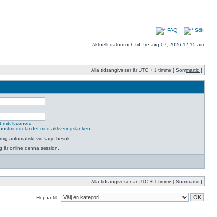
FAQ
Sök
Aktuellt datum och tid: fre aug 07, 2026 12:15 am
Alla tidsangivelser är UTC + 1 timme [
Sommartid
]
 mitt lösenord.
postmeddelandet med aktiveringslänken.
mig automatiskt vid varje besök.
jag är online denna session.
Alla tidsangivelser är UTC + 1 timme [
Sommartid
]
Hoppa till: