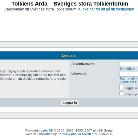
Tolkiens Arda – Sveriges stora Tolkienforum
Välkommen till Sveriges stora Tolkienforum!
Klicka här för att gå till förstasidan.
Logga in
Användarnamn:
Bli medlem
n ger dig nya och utökade funktioner och
Lösenord:
vändare. Försäkra dig om att du har läst och
äkra dig om att du läst eventuella forumregler
Jag har glömt
Skicka om e-
Logga in 
Dölj att 
Powered by
phpBB
© 2000, 2002, 2005, 2007 phpBB Group
Swedish translation by
Peetra & phpBB Sweden
© 2006-2010