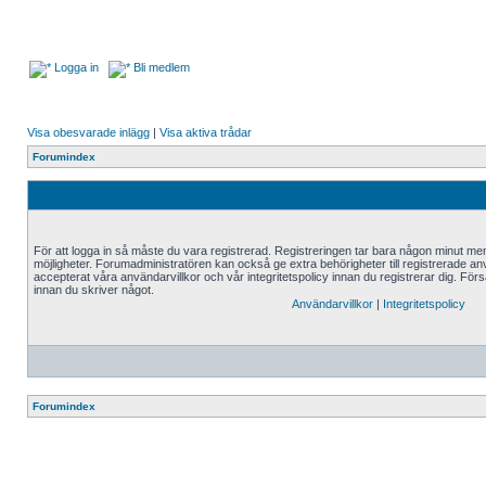
Logga in
Bli medlem
Visa obesvarade inlägg
|
Visa aktiva trådar
Forumindex
För att logga in så måste du vara registrerad. Registreringen tar bara någon minut me
möjligheter. Forumadministratören kan också ge extra behörigheter till registrerade an
accepterat våra användarvillkor och vår integritetspolicy innan du registrerar dig. Förs
innan du skriver något.
Användarvillkor
|
Integritetspolicy
Forumindex