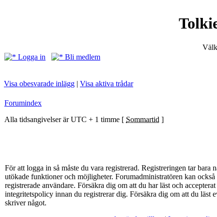
Tolki
Välk
Logga in
Bli medlem
Visa obesvarade inlägg
|
Visa aktiva trådar
Forumindex
Alla tidsangivelser är UTC + 1 timme [
Sommartid
]
För att logga in så måste du vara registrerad. Registreringen tar bar
utökade funktioner och möjligheter. Forumadministratören kan också g
registrerade användare. Försäkra dig om att du har läst och acceptera
integritetspolicy innan du registrerar dig. Försäkra dig om att du läst
skriver något.