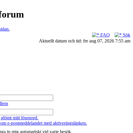
nforum
sidan.
FAQ
Sök
Aktuellt datum och tid: fre aug 07, 2026 7:55 am
dlem
 glömt mitt lösenord.
 om e-postmeddelandet med aktiveringslänken.
ga in mig automatiskt vid varje besök.