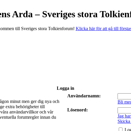
ens Arda – Sveriges stora Tolkie
ommen till Sveriges stora Tolkienforum!
Klicka här för att gå till första
Logga in
Användarnamn:
a någon minut men ger dig nya och
Bli me
e extra behörigheter till
Lösenord:
t våra användarvillkor och vår
Jag har
 eventuella forumregler innan du
Skicka
Log