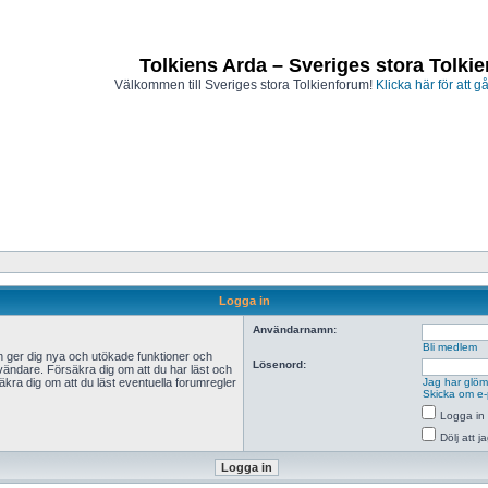
Tolkiens Arda – Sveriges stora Tolki
Välkommen till Sveriges stora Tolkienforum!
Klicka här för att gå
Logga in
Användarnamn:
Bli medlem
n ger dig nya och utökade funktioner och
Lösenord:
vändare. Försäkra dig om att du har läst och
äkra dig om att du läst eventuella forumregler
Jag har glömt
Skicka om e-
Logga in 
Dölj att 