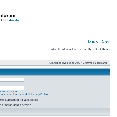
enforum
 till förstasidan.
FAQ
Sök
Aktuellt datum och tid: fre aug 07, 2026 6:37 pm
Alla tidsangivelser är UTC + 1 timme [
Sommartid
]
 mitt lösenord.
postmeddelandet med aktiveringslänken.
mig automatiskt vid varje besök.
jag är online denna session.