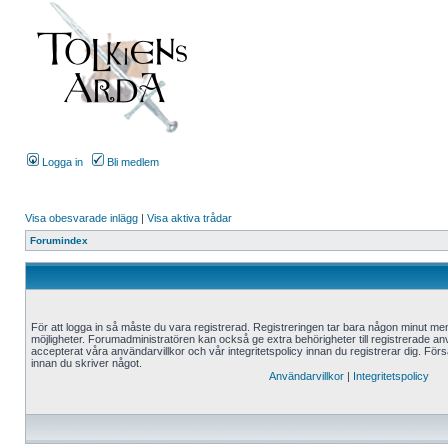
Logga in
Bli medlem
Visa obesvarade inlägg
|
Visa aktiva trådar
Forumindex
För att logga in så måste du vara registrerad. Registreringen tar bara någon minut me
möjligheter. Forumadministratören kan också ge extra behörigheter till registrerade an
accepterat våra användarvillkor och vår integritetspolicy innan du registrerar dig. Förs
innan du skriver något.
Användarvillkor
|
Integritetspolicy