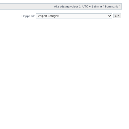
Alla tidsangivelser är UTC + 1 timme [
Sommartid
]
Hoppa till: