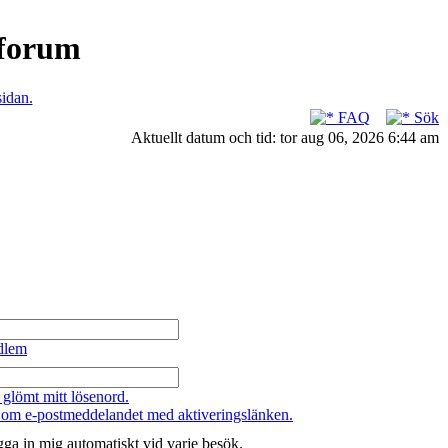
nforum
sidan.
FAQ
Sök
Aktuellt datum och tid: tor aug 06, 2026 6:44 am
dlem
 glömt mitt lösenord.
 om e-postmeddelandet med aktiveringslänken.
ga in mig automatiskt vid varje besök.