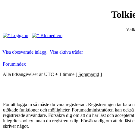
Tolki
Välk
Logga in
Bli medlem
Visa obesvarade inlägg
|
Visa aktiva trådar
Forumindex
Alla tidsangivelser är UTC + 1 timme [
Sommartid
]
För att logga in så måste du vara registrerad. Registreringen tar bar
utökade funktioner och möjligheter. Forumadministratören kan också g
registrerade användare. Försäkra dig om att du har läst och acceptera
integritetspolicy innan du registrerar dig. Försäkra dig om att du läst
skriver något.