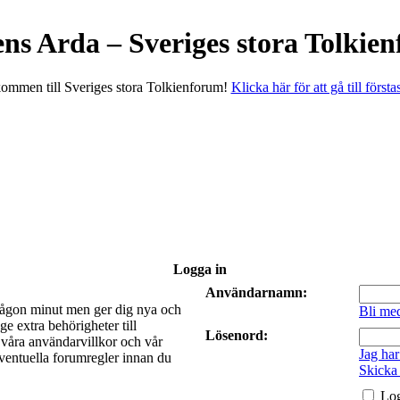
ens Arda – Sveriges stora Tolkie
ommen till Sveriges stora Tolkienforum!
Klicka här för att gå till första
Logga in
Användarnamn:
a någon minut men ger dig nya och
Bli me
e extra behörigheter till
Lösenord:
t våra användarvillkor och vår
Jag har
 eventuella forumregler innan du
Skicka
Log