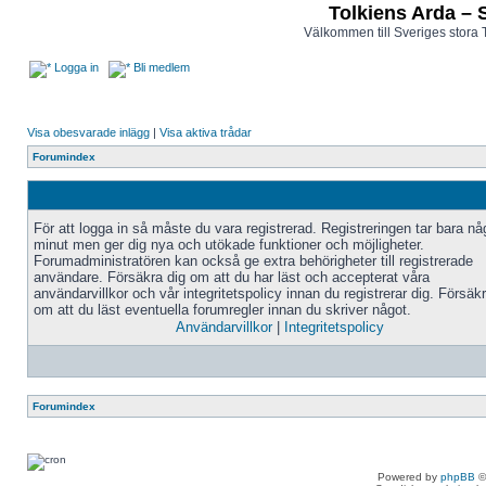
Tolkiens Arda – 
Välkommen till Sveriges stora 
Logga in
Bli medlem
Visa obesvarade inlägg
|
Visa aktiva trådar
Forumindex
För att logga in så måste du vara registrerad. Registreringen tar bara n
minut men ger dig nya och utökade funktioner och möjligheter.
Forumadministratören kan också ge extra behörigheter till registrerade
användare. Försäkra dig om att du har läst och accepterat våra
användarvillkor och vår integritetspolicy innan du registrerar dig. Försäk
om att du läst eventuella forumregler innan du skriver något.
Användarvillkor
|
Integritetspolicy
Forumindex
Powered by
phpBB
©