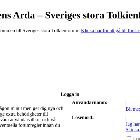
ens Arda – Sveriges stora Tolkie
ommen till Sveriges stora Tolkienforum!
Klicka här för att gå till första
Logga in
Användarnamn:
a någon minut men ger dig nya och
Bli me
e extra behörigheter till
Lösenord:
t våra användarvillkor och vår
Jag har
 eventuella forumregler innan du
Skicka
Log