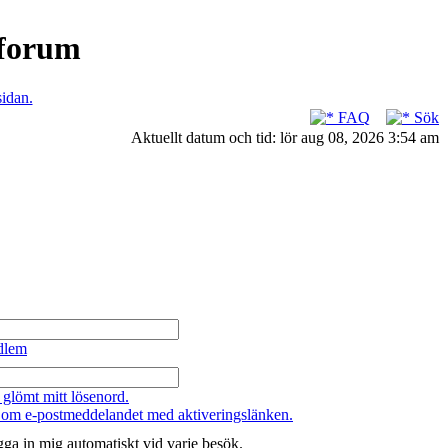
nforum
sidan.
FAQ
Sök
Aktuellt datum och tid: lör aug 08, 2026 3:54 am
dlem
 glömt mitt lösenord.
 om e-postmeddelandet med aktiveringslänken.
ga in mig automatiskt vid varje besök.