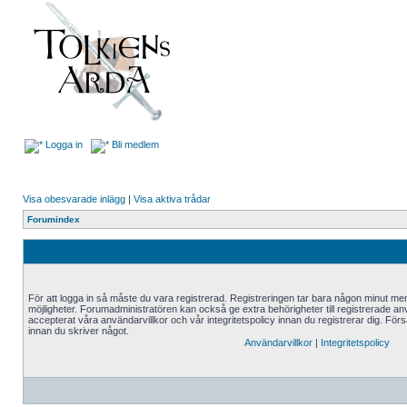
Logga in
Bli medlem
Visa obesvarade inlägg
|
Visa aktiva trådar
Forumindex
För att logga in så måste du vara registrerad. Registreringen tar bara någon minut me
möjligheter. Forumadministratören kan också ge extra behörigheter till registrerade an
accepterat våra användarvillkor och vår integritetspolicy innan du registrerar dig. Förs
innan du skriver något.
Användarvillkor
|
Integritetspolicy