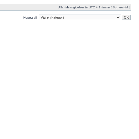
Alla tidsangivelser är UTC + 1 timme [
Sommartid
]
Hoppa till: