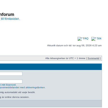
enforum
 till förstasidan.
FAQ
Sök
Aktuellt datum och tid: tor aug 06, 2026 4:23 am
Alla tidsangivelser är UTC + 1 timme [
Sommartid
]
 mitt lösenord.
postmeddelandet med aktiveringslänken.
mig automatiskt vid varje besök.
jag är online denna session.