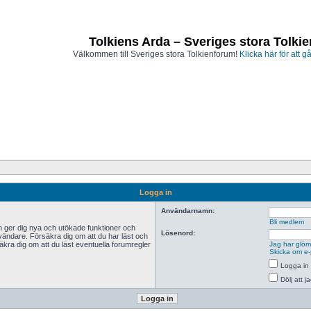
Tolkiens Arda – Sveriges stora Tolki
Välkommen till Sveriges stora Tolkienforum!
Klicka här för att gå
Logga in
Användarnamn:
Bli medlem
n ger dig nya och utökade funktioner och
Lösenord:
vändare. Försäkra dig om att du har läst och
äkra dig om att du läst eventuella forumregler
Jag har glömt
Skicka om e-
Logga in 
Dölj att 