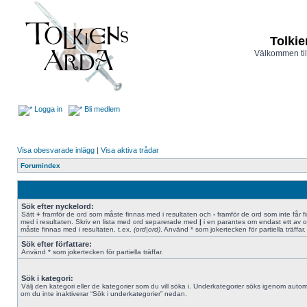
Tolkie
Välkommen til
Logga in
Bli medlem
Visa obesvarade inlägg
|
Visa aktiva trådar
Forumindex
Sök efter nyckelord:
Sätt
+
framför de ord som måste finnas med i resultaten och
-
framför de ord som inte får f
med i resultaten. Skriv en lista med ord separerade med
|
i en parantes om endast ett av 
måste finnas med i resultaten, t.ex.
(ord|ord)
. Använd * som jokertecken för partiella träffar.
Sök efter författare:
Använd * som jokertecken för partiella träffar.
Sök i kategori:
Välj den kategori eller de kategorier som du vill söka i. Underkategorier söks igenom autom
om du inte inaktiverar “Sök i underkategorier” nedan.