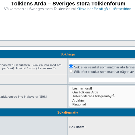
Tolkiens Arda – Sveriges stora Tolkienforum
Välkommen till Sveriges stora Tolkienforum!
Klicka här för att gå till förstasidan.
Sökfråga
innas med i resultaten. Skriv en lista med ord
Sök efter resultat som matchar alla terme
x.
(ord|ord)
. Använd * som jokertecken för
Sök efter resultat som matchar någon av
tiskt om du inte inaktiverar “Sök i
Sökalternativ
Sök inom: