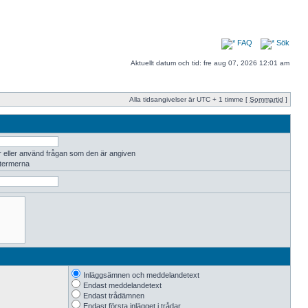
FAQ
Sök
Aktuellt datum och tid: fre aug 07, 2026 12:01 am
Alla tidsangivelser är UTC + 1 timme [
Sommartid
]
r eller använd frågan som den är angiven
 termerna
Inläggsämnen och meddelandetext
Endast meddelandetext
Endast trådämnen
Endast första inlägget i trådar