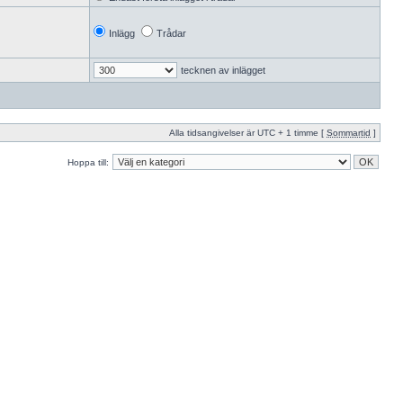
Inlägg
Trådar
tecknen av inlägget
Alla tidsangivelser är UTC + 1 timme [
Sommartid
]
Hoppa till: