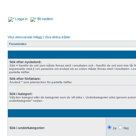
Logga in
Bli medlem
Visa obesvarade inlägg
|
Visa aktiva trådar
Forumindex
Sök efter nyckelord:
Sätt
+
framför de ord som måste finnas med i resultaten och
-
framför de ord som inte får f
separerade med
|
i en parantes om endast ett av orden måste finnas med i resultaten, t.e
partiella träffar.
Sök efter författare:
Använd * som jokertecken för partiella träffar.
Sök i kategori:
Välj den kategori eller de kategorier som du vill söka i. Underkategorier söks igenom automa
underkategorier” nedan.
Sök i underkategorier:
Ja
Nej