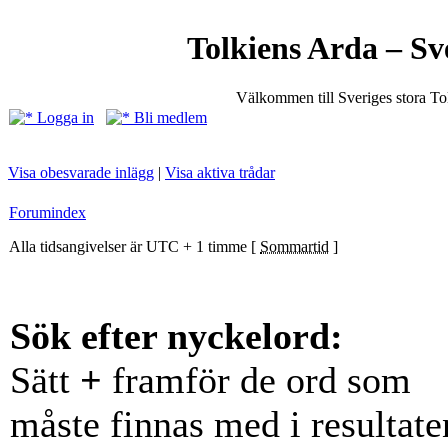
Tolkiens Arda – Sv
Välkommen till Sveriges stora T
Logga in
Bli medlem
Visa obesvarade inlägg
|
Visa aktiva trådar
Forumindex
Alla tidsangivelser är UTC + 1 timme [
Sommartid
]
Sök efter nyckelord:
Sätt
+
framför de ord som
måste finnas med i resultate