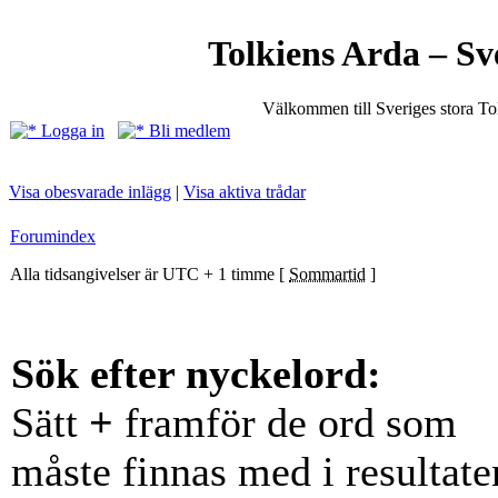
Tolkiens Arda – Sv
Välkommen till Sveriges stora T
Logga in
Bli medlem
Visa obesvarade inlägg
|
Visa aktiva trådar
Forumindex
Alla tidsangivelser är UTC + 1 timme [
Sommartid
]
Sök efter nyckelord:
Sätt
+
framför de ord som
måste finnas med i resultate