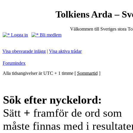
Tolkiens Arda – Sv
Välkommen till Sveriges stora T
Logga in
Bli medlem
Visa obesvarade inlägg
|
Visa aktiva trådar
Forumindex
Alla tidsangivelser är UTC + 1 timme [
Sommartid
]
Sök efter nyckelord:
Sätt
+
framför de ord som
måste finnas med i resultate