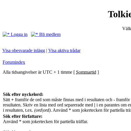
Tolki
Välk
Logga in
Bli medlem
Visa obesvarade inlägg
|
Visa aktiva trådar
Forumindex
Alla tidsangivelser är UTC + 1 timme [
Sommartid
]
Sök efter nyckelord:
Sätt
+
framför de ord som måste finnas med i resultaten och
-
framför 
resultaten. Skriv en lista med ord separerade med
|
i en parantes om e
i resultaten, t.ex.
(ord|ord)
. Använd * som jokertecken för partiella träf
Sök efter författare:
Använd * som jokertecken för partiella träffar.