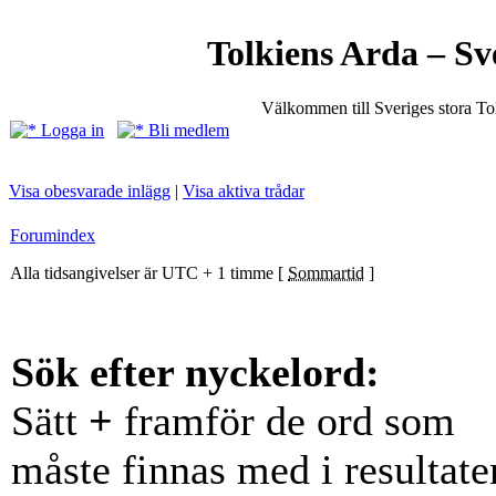
Tolkiens Arda – Sv
Välkommen till Sveriges stora T
Logga in
Bli medlem
Visa obesvarade inlägg
|
Visa aktiva trådar
Forumindex
Alla tidsangivelser är UTC + 1 timme [
Sommartid
]
Sök efter nyckelord:
Sätt
+
framför de ord som
måste finnas med i resultate