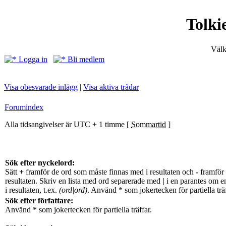
Tolki
Välk
Logga in
Bli medlem
Visa obesvarade inlägg
|
Visa aktiva trådar
Forumindex
Alla tidsangivelser är UTC + 1 timme [
Sommartid
]
Sök efter nyckelord:
Sätt
+
framför de ord som måste finnas med i resultaten och
-
framför 
resultaten. Skriv en lista med ord separerade med
|
i en parantes om e
i resultaten, t.ex.
(ord|ord)
. Använd * som jokertecken för partiella träf
Sök efter författare:
Använd * som jokertecken för partiella träffar.