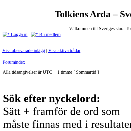
Tolkiens Arda – Sv
Välkommen till Sveriges stora T
Logga in
Bli medlem
Visa obesvarade inlägg
|
Visa aktiva trådar
Forumindex
Alla tidsangivelser är UTC + 1 timme [
Sommartid
]
Sök efter nyckelord:
Sätt
+
framför de ord som
måste finnas med i resultate