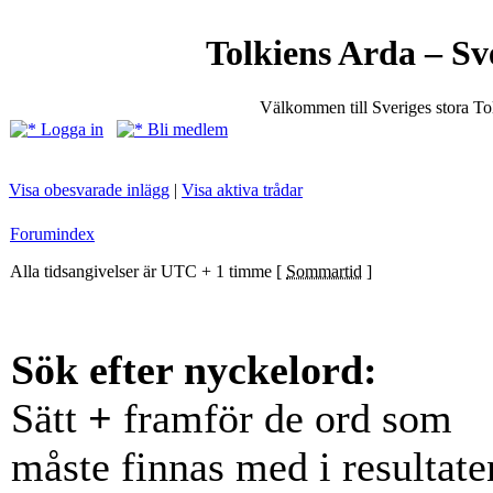
Tolkiens Arda – Sv
Välkommen till Sveriges stora T
Logga in
Bli medlem
Visa obesvarade inlägg
|
Visa aktiva trådar
Forumindex
Alla tidsangivelser är UTC + 1 timme [
Sommartid
]
Sök efter nyckelord:
Sätt
+
framför de ord som
måste finnas med i resultate