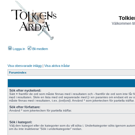
Tolkie
Välkommen til
Logga in
Bli medlem
Visa obesvarade inlägg
|
Visa aktiva trådar
Forumindex
Sök efter nyckelord:
Sätt
+
framför de ord som måste finnas med i resultaten och
-
framför de ord som inte får f
med i resultaten. Skriv en lista med ord separerade med
|
i en parantes om endast ett av 
måste finnas med i resultaten, t.ex.
(ord|ord)
. Använd * som jokertecken för partiella träffar.
Sök efter författare:
Använd * som jokertecken för partiella träffar.
Sök i kategori:
Välj den kategori eller de kategorier som du vill söka i. Underkategorier söks igenom autom
om du inte inaktiverar “Sök i underkategorier” nedan.