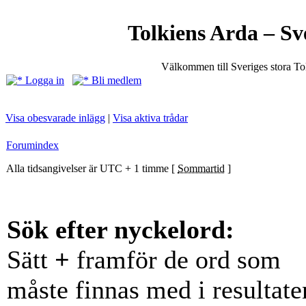
Tolkiens Arda – Sv
Välkommen till Sveriges stora T
Logga in
Bli medlem
Visa obesvarade inlägg
|
Visa aktiva trådar
Forumindex
Alla tidsangivelser är UTC + 1 timme [
Sommartid
]
Sök efter nyckelord:
Sätt
+
framför de ord som
måste finnas med i resultate