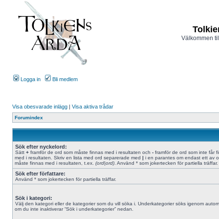
Tolkie
Välkommen til
Logga in
Bli medlem
Visa obesvarade inlägg
|
Visa aktiva trådar
Forumindex
Sök efter nyckelord:
Sätt
+
framför de ord som måste finnas med i resultaten och
-
framför de ord som inte får f
med i resultaten. Skriv en lista med ord separerade med
|
i en parantes om endast ett av 
måste finnas med i resultaten, t.ex.
(ord|ord)
. Använd * som jokertecken för partiella träffar.
Sök efter författare:
Använd * som jokertecken för partiella träffar.
Sök i kategori:
Välj den kategori eller de kategorier som du vill söka i. Underkategorier söks igenom autom
om du inte inaktiverar “Sök i underkategorier” nedan.