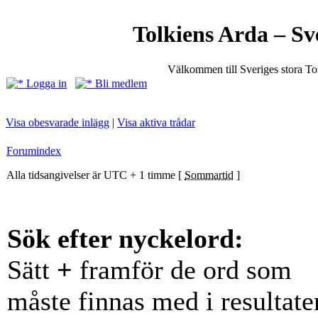
Tolkiens Arda – Sv
Välkommen till Sveriges stora T
Logga in
Bli medlem
Visa obesvarade inlägg
|
Visa aktiva trådar
Forumindex
Alla tidsangivelser är UTC + 1 timme [
Sommartid
]
Sök efter nyckelord:
Sätt
+
framför de ord som
måste finnas med i resultate