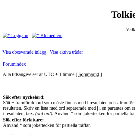
Tolki
Välk
Logga in
Bli medlem
Visa obesvarade inlägg
|
Visa aktiva trådar
Forumindex
Alla tidsangivelser är UTC + 1 timme [
Sommartid
]
Sök efter nyckelord:
Sätt
+
framför de ord som måste finnas med i resultaten och
-
framför 
resultaten. Skriv en lista med ord separerade med
|
i en parantes om e
i resultaten, t.ex.
(ord|ord)
. Använd * som jokertecken för partiella träf
Sök efter författare:
Använd * som jokertecken för partiella träffar.