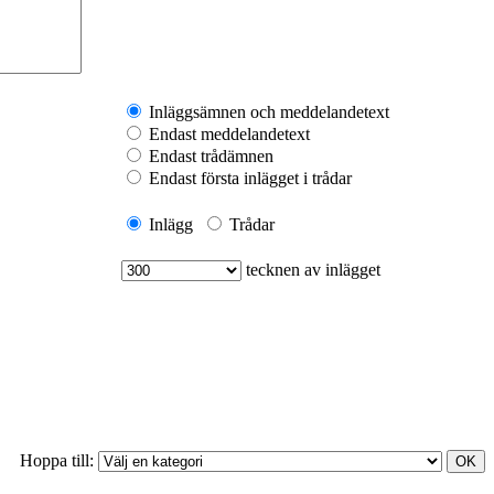
Inläggsämnen och meddelandetext
Endast meddelandetext
Endast trådämnen
Endast första inlägget i trådar
Inlägg
Trådar
tecknen av inlägget
Hoppa till: