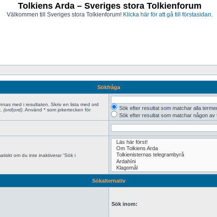
Tolkiens Arda – Sveriges stora Tolkienforum
Välkommen till Sveriges stora Tolkienforum!
Klicka här för att gå till förstasidan.
Sökfråga
innas med i resultaten. Skriv en lista med ord
Sök efter resultat som matchar alla terme
x.
(ord|ord)
. Använd * som jokertecken för
Sök efter resultat som matchar någon av
tiskt om du inte inaktiverar “Sök i
Sökalternativ
Sök inom: