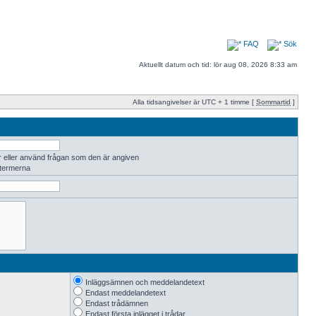
FAQ
Sök
Aktuellt datum och tid: lör aug 08, 2026 8:33 am
Alla tidsangivelser är UTC + 1 timme [
Sommartid
]
r eller använd frågan som den är angiven
 termerna
Inläggsämnen och meddelandetext
Endast meddelandetext
Endast trådämnen
Endast första inlägget i trådar