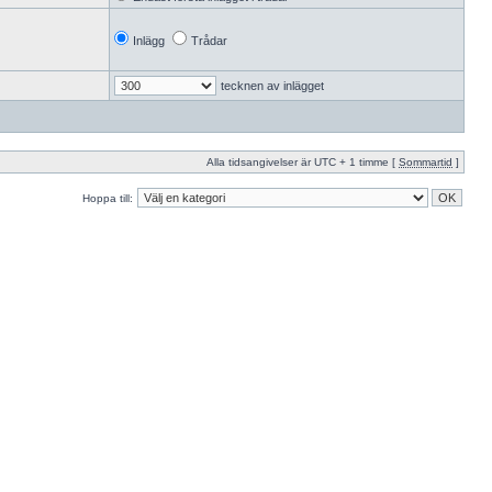
Inlägg
Trådar
tecknen av inlägget
Alla tidsangivelser är UTC + 1 timme [
Sommartid
]
Hoppa till: