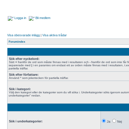
Logga in
Bli medlem
Visa obesvarade inlägg
|
Visa aktiva trådar
Forumindex
Sök efter nyckelord:
Sätt
+
framför de ord som måste finnas med i resultaten och
-
framför de ord som inte får f
separerade med
|
i en parantes om endast ett av orden måste finnas med i resultaten, t.e
partiella träffar.
Sök efter författare:
Använd * som jokertecken för partiella träffar.
Sök i kategori:
Välj den kategori eller de kategorier som du vill söka i. Underkategorier söks igenom automa
underkategorier” nedan.
Sök i underkategorier:
Ja
Nej