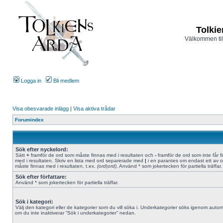
Tolkie
Välkommen til
Logga in
Bli medlem
Visa obesvarade inlägg
|
Visa aktiva trådar
Forumindex
Sök efter nyckelord:
Sätt
+
framför de ord som måste finnas med i resultaten och
-
framför de ord som inte får f
med i resultaten. Skriv en lista med ord separerade med
|
i en parantes om endast ett av 
måste finnas med i resultaten, t.ex.
(ord|ord)
. Använd * som jokertecken för partiella träffar.
Sök efter författare:
Använd * som jokertecken för partiella träffar.
Sök i kategori:
Välj den kategori eller de kategorier som du vill söka i. Underkategorier söks igenom autom
om du inte inaktiverar “Sök i underkategorier” nedan.