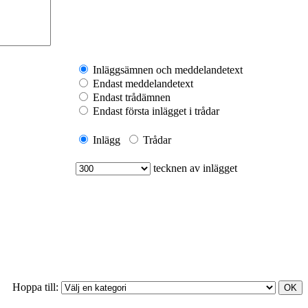
Inläggsämnen och meddelandetext
Endast meddelandetext
Endast trådämnen
Endast första inlägget i trådar
Inlägg
Trådar
tecknen av inlägget
Hoppa till: