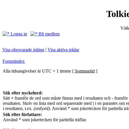
Tolki
Välk
Logga in
Bli medlem
Visa obesvarade inlägg
|
Visa aktiva trådar
Forumindex
Alla tidsangivelser är UTC + 1 timme [
Sommartid
]
Sök efter nyckelord:
Sätt
+
framför de ord som måste finnas med i resultaten och
-
framför 
resultaten. Skriv en lista med ord separerade med
|
i en parantes om e
i resultaten, t.ex.
(ord|ord)
. Använd * som jokertecken för partiella träf
Sök efter författare:
Använd * som jokertecken för partiella träffar.