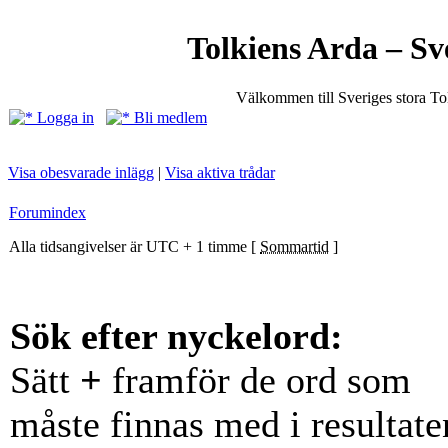
Tolkiens Arda – Sv
Välkommen till Sveriges stora T
Logga in
Bli medlem
Visa obesvarade inlägg
|
Visa aktiva trådar
Forumindex
Alla tidsangivelser är UTC + 1 timme [
Sommartid
]
Sök efter nyckelord:
Sätt
+
framför de ord som
måste finnas med i resultate