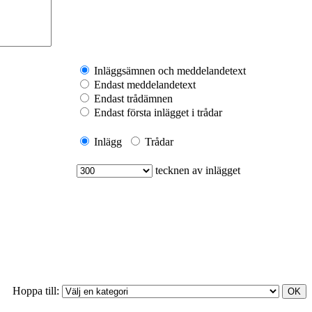
Inläggsämnen och meddelandetext
Endast meddelandetext
Endast trådämnen
Endast första inlägget i trådar
Inlägg
Trådar
tecknen av inlägget
Hoppa till: