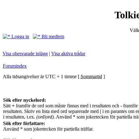
Tolki
Välk
Logga in
Bli medlem
Visa obesvarade inlägg
|
Visa aktiva trådar
Forumindex
Alla tidsangivelser är UTC + 1 timme [
Sommartid
]
Sök efter nyckelord:
Sätt
+
framför de ord som måste finnas med i resultaten och
-
framför 
resultaten. Skriv en lista med ord separerade med
|
i en parantes om e
i resultaten, t.ex.
(ord|ord)
. Använd * som jokertecken för partiella träf
Sök efter författare:
Använd * som jokertecken för partiella träffar.