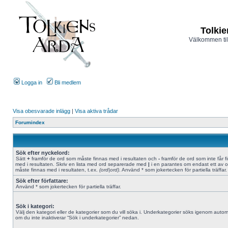
Tolkie
Välkommen til
Logga in
Bli medlem
Visa obesvarade inlägg
|
Visa aktiva trådar
Forumindex
Sök efter nyckelord:
Sätt
+
framför de ord som måste finnas med i resultaten och
-
framför de ord som inte får f
med i resultaten. Skriv en lista med ord separerade med
|
i en parantes om endast ett av 
måste finnas med i resultaten, t.ex.
(ord|ord)
. Använd * som jokertecken för partiella träffar.
Sök efter författare:
Använd * som jokertecken för partiella träffar.
Sök i kategori:
Välj den kategori eller de kategorier som du vill söka i. Underkategorier söks igenom autom
om du inte inaktiverar “Sök i underkategorier” nedan.