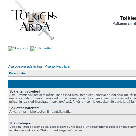
Tolkie
Välkommen til
Logga in
Bli medlem
Visa obesvarade inlägg
|
Visa aktiva trådar
Forumindex
Sök efter nyckelord:
Sätt
+
framför de ord som måste finnas med i resultaten och
-
framför de ord som inte får f
med i resultaten. Skriv en lista med ord separerade med
|
i en parantes om endast ett av 
måste finnas med i resultaten, t.ex.
(ord|ord)
. Använd * som jokertecken för partiella träffar.
Sök efter författare:
Använd * som jokertecken för partiella träffar.
Sök i kategori:
Välj den kategori eller de kategorier som du vill söka i. Underkategorier söks igenom autom
om du inte inaktiverar “Sök i underkategorier” nedan.