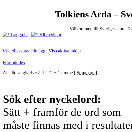
Tolkiens Arda – Sv
Välkommen till Sveriges stora T
Logga in
Bli medlem
Visa obesvarade inlägg
|
Visa aktiva trådar
Forumindex
Alla tidsangivelser är UTC + 1 timme [
Sommartid
]
Sök efter nyckelord:
Sätt
+
framför de ord som
måste finnas med i resultate