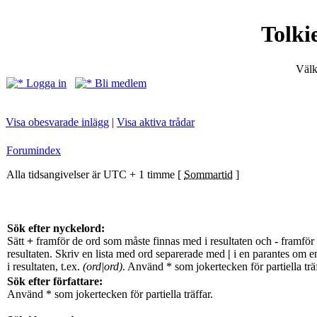
Tolki
Välk
Logga in
Bli medlem
Visa obesvarade inlägg
|
Visa aktiva trådar
Forumindex
Alla tidsangivelser är UTC + 1 timme [
Sommartid
]
Sök efter nyckelord:
Sätt
+
framför de ord som måste finnas med i resultaten och
-
framför 
resultaten. Skriv en lista med ord separerade med
|
i en parantes om e
i resultaten, t.ex.
(ord|ord)
. Använd * som jokertecken för partiella träf
Sök efter författare:
Använd * som jokertecken för partiella träffar.