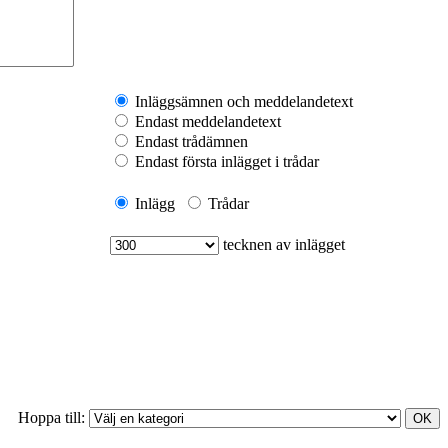
Inläggsämnen och meddelandetext
Endast meddelandetext
Endast trådämnen
Endast första inlägget i trådar
Inlägg
Trådar
tecknen av inlägget
Hoppa till: