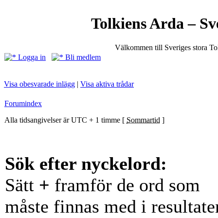
Tolkiens Arda – Sv
Välkommen till Sveriges stora T
Logga in
Bli medlem
Visa obesvarade inlägg
|
Visa aktiva trådar
Forumindex
Alla tidsangivelser är UTC + 1 timme [
Sommartid
]
Sök efter nyckelord:
Sätt
+
framför de ord som
måste finnas med i resultate