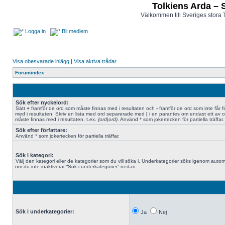
Tolkiens Arda – 
Välkommen till Sveriges stora 
Logga in
Bli medlem
Visa obesvarade inlägg
|
Visa aktiva trådar
Forumindex
Sök efter nyckelord:
Sätt
+
framför de ord som måste finnas med i resultaten och
-
framför de ord som inte får f
med i resultaten. Skriv en lista med ord separerade med
|
i en parantes om endast ett av 
måste finnas med i resultaten, t.ex.
(ord|ord)
. Använd * som jokertecken för partiella träffar.
Sök efter författare:
Använd * som jokertecken för partiella träffar.
Sök i kategori:
Välj den kategori eller de kategorier som du vill söka i. Underkategorier söks igenom autom
om du inte inaktiverar “Sök i underkategorier” nedan.
Sök i underkategorier:
Ja
Nej