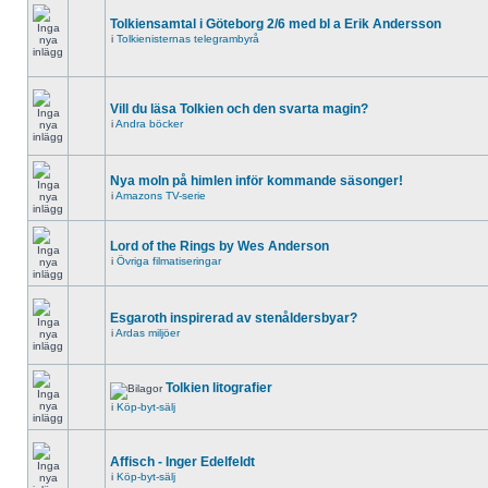
Tolkiensamtal i Göteborg 2/6 med bl a Erik Andersson
i
Tolkienisternas telegrambyrå
Vill du läsa Tolkien och den svarta magin?
i
Andra böcker
Nya moln på himlen inför kommande säsonger!
i
Amazons TV-serie
Lord of the Rings by Wes Anderson
i
Övriga filmatiseringar
Esgaroth inspirerad av stenåldersbyar?
i
Ardas miljöer
Tolkien litografier
i
Köp-byt-sälj
Affisch - Inger Edelfeldt
i
Köp-byt-sälj