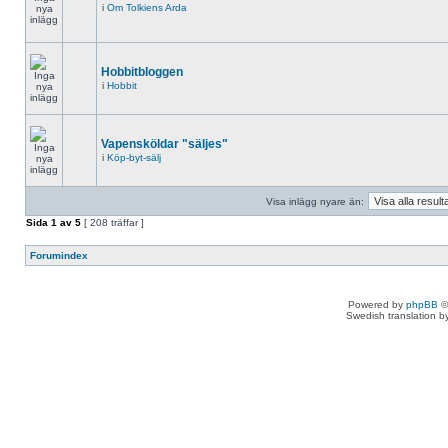
i
Om Tolkiens Arda
Hobbitbloggen
i
Hobbit
Vapensköldar "säljes"
i
Köp-byt-sälj
Visa inlägg nyare än:
Sida
1
av
5
[ 208 träffar ]
Forumindex
Powered by
phpBB
©
Swedish translation 