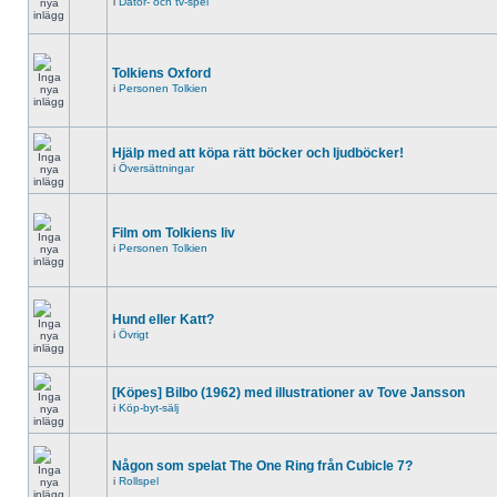
i
Dator- och tv-spel
Tolkiens Oxford
i
Personen Tolkien
Hjälp med att köpa rätt böcker och ljudböcker!
i
Översättningar
Film om Tolkiens liv
i
Personen Tolkien
Hund eller Katt?
i
Övrigt
[Köpes] Bilbo (1962) med illustrationer av Tove Jansson
i
Köp-byt-sälj
Någon som spelat The One Ring från Cubicle 7?
i
Rollspel