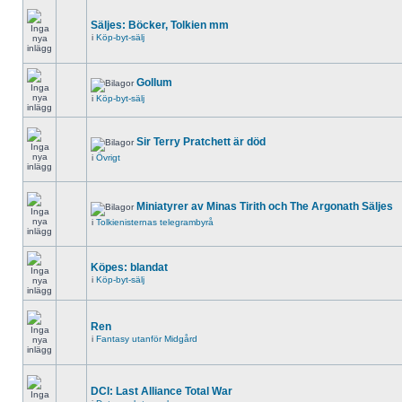
Säljes: Böcker, Tolkien mm
i
Köp-byt-sälj
Gollum
i
Köp-byt-sälj
Sir Terry Pratchett är död
i
Övrigt
Miniatyrer av Minas Tirith och The Argonath Säljes
i
Tolkienisternas telegrambyrå
Köpes: blandat
i
Köp-byt-sälj
Ren
i
Fantasy utanför Midgård
DCI: Last Alliance Total War