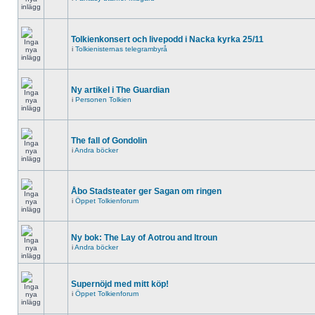
Tolkienkonsert och livepodd i Nacka kyrka 25/11
i
Tolkienisternas telegrambyrå
Ny artikel i The Guardian
i
Personen Tolkien
The fall of Gondolin
i
Andra böcker
Åbo Stadsteater ger Sagan om ringen
i
Öppet Tolkienforum
Ny bok: The Lay of Aotrou and Itroun
i
Andra böcker
Supernöjd med mitt köp!
i
Öppet Tolkienforum