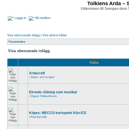
Tolkiens Arda – 
Välkommen till Sveriges stora 
Logga in
Bli medlem
Visa obesvarade inlägg
|
Visa aktiva trådar
Forumindex
Visa obesvarade inlägg
Trådar
Ardacraft
i
Dator- och tv-spel
Elronds rådslag som musikal
i
Öppet Tolkienforum
Köpes: MECCG kortspelet från ICE
i
Köp-byt-sälj