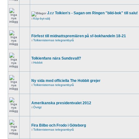
J.r.r Tolkien's - Sagan om Ringen "bild-bok" till salu!
i
Köp-byt-sälj
Förfest till midnattspremiären på sf-bokhandeln 18-21
i
Tolkienisternas telegrambyrå
Tolkienfans nära Sundsvall?
i
Hobbit
Ny sida med officiella The Hobbit grejer
i
Tolkienisternas telegrambyrå
Amerikanska presidentvalet 2012
i
Övrigt
Fira Bilbo och Frodo i Göteborg
i
Tolkienisternas telegrambyrå