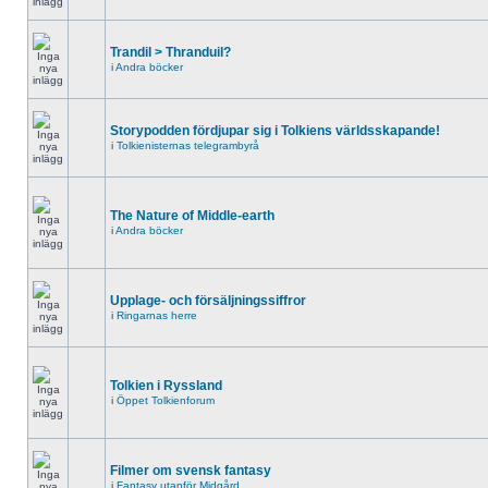
Trandil > Thranduil?
i
Andra böcker
Storypodden fördjupar sig i Tolkiens världsskapande!
i
Tolkienisternas telegrambyrå
The Nature of Middle-earth
i
Andra böcker
Upplage- och försäljningssiffror
i
Ringarnas herre
Tolkien i Ryssland
i
Öppet Tolkienforum
Filmer om svensk fantasy
i
Fantasy utanför Midgård