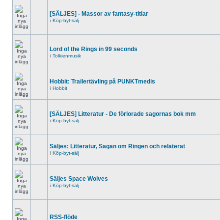
[SÄLJES] - Massor av fantasy-titlar
i
Köp-byt-sälj
Lord of the Rings in 99 seconds
i
Tolkienmusik
Hobbit: Trailertävling på PUNKTmedis
i
Hobbit
[SÄLJES] Litteratur - De förlorade sagornas bok mm
i
Köp-byt-sälj
Säljes: Litteratur, Sagan om Ringen och relaterat
i
Köp-byt-sälj
Säljes Space Wolves
i
Köp-byt-sälj
RSS-flöde