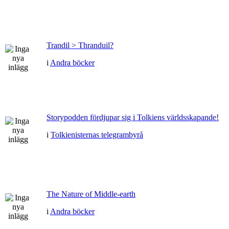
Trandil > Thranduil?
i
Andra böcker
Storypodden fördjupar sig i Tolkiens världsskapande!
i
Tolkienisternas telegrambyrå
The Nature of Middle-earth
i
Andra böcker