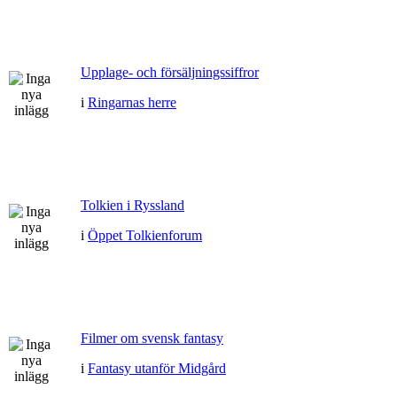
Upplage- och försäljningssiffror
i
Ringarnas herre
Tolkien i Ryssland
i
Öppet Tolkienforum
Filmer om svensk fantasy
i
Fantasy utanför Midgård