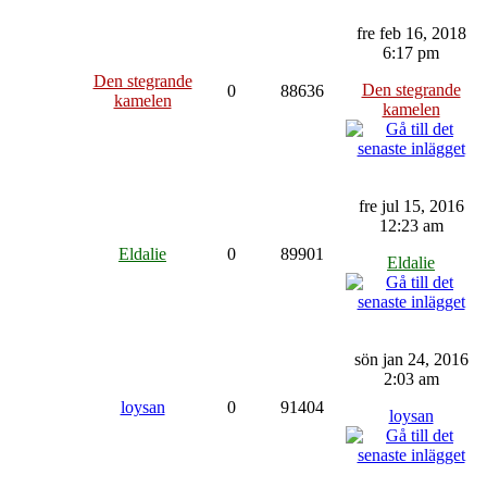
fre feb 16, 2018
6:17 pm
Den stegrande
Den stegrande
0
88636
kamelen
kamelen
fre jul 15, 2016
12:23 am
Eldalie
0
89901
Eldalie
sön jan 24, 2016
2:03 am
loysan
0
91404
loysan