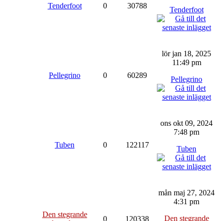
Tenderfoot
0
30788
Tenderfoot
lör jan 18, 2025
11:49 pm
Pellegrino
0
60289
Pellegrino
ons okt 09, 2024
7:48 pm
Tuben
0
122117
Tuben
mån maj 27, 2024
4:31 pm
Den stegrande
Den stegrande
0
120338