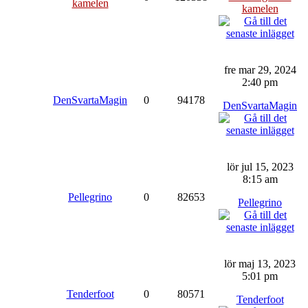
kamelen
kamelen
fre mar 29, 2024
2:40 pm
DenSvartaMagin
0
94178
DenSvartaMagin
lör jul 15, 2023
8:15 am
Pellegrino
0
82653
Pellegrino
lör maj 13, 2023
5:01 pm
Tenderfoot
0
80571
Tenderfoot