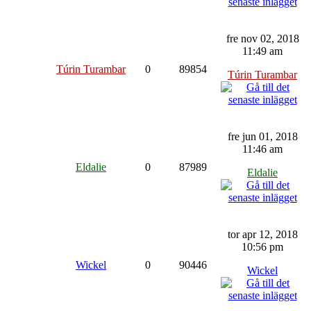
fre nov 02, 2018
11:49 am
Túrin Turambar
0
89854
Túrin Turambar
fre jun 01, 2018
11:46 am
Eldalie
0
87989
Eldalie
tor apr 12, 2018
10:56 pm
Wickel
0
90446
Wickel