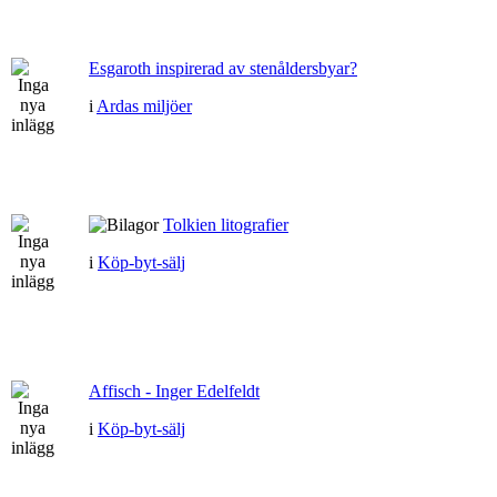
Esgaroth inspirerad av stenåldersbyar?
i
Ardas miljöer
Tolkien litografier
i
Köp-byt-sälj
Affisch - Inger Edelfeldt
i
Köp-byt-sälj