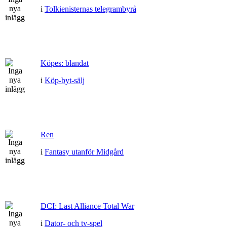
i
Tolkienisternas telegrambyrå
Köpes: blandat
i
Köp-byt-sälj
Ren
i
Fantasy utanför Midgård
DCI: Last Alliance Total War
i
Dator- och tv-spel