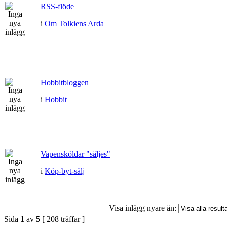
RSS-flöde
i
Om Tolkiens Arda
Hobbitbloggen
i
Hobbit
Vapensköldar "säljes"
i
Köp-byt-sälj
Visa inlägg nyare än:
Sida
1
av
5
[ 208 träffar ]