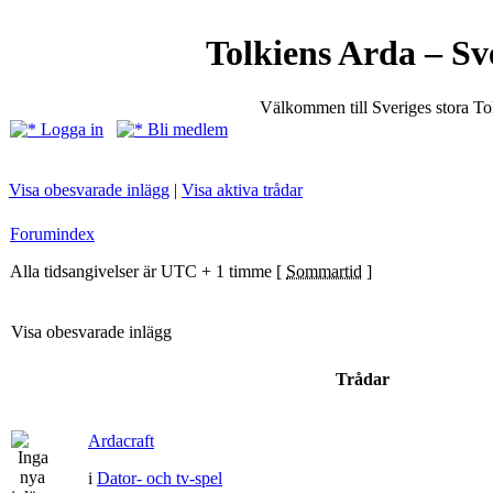
Tolkiens Arda – Sv
Välkommen till Sveriges stora T
Logga in
Bli medlem
Visa obesvarade inlägg
|
Visa aktiva trådar
Forumindex
Alla tidsangivelser är UTC + 1 timme [
Sommartid
]
Visa obesvarade inlägg
Trådar
Ardacraft
i
Dator- och tv-spel