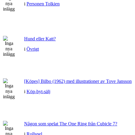
i
Personen Tolkien
Hund eller Katt?
i
Övrigt
[Köpes] Bilbo (1962) med illustrationer av Tove Jansson
i
Köp-byt-sälj
Någon som spelat The One Ring från Cubicle 7?
i
Rollspel