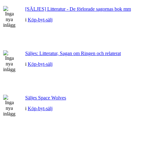
[SÄLJES] Litteratur - De förlorade sagornas bok mm
i
Köp-byt-sälj
Säljes: Litteratur, Sagan om Ringen och relaterat
i
Köp-byt-sälj
Säljes Space Wolves
i
Köp-byt-sälj