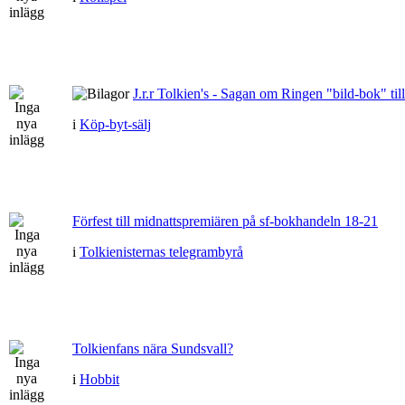
J.r.r Tolkien's - Sagan om Ringen "bild-bok" till
i
Köp-byt-sälj
Förfest till midnattspremiären på sf-bokhandeln 18-21
i
Tolkienisternas telegrambyrå
Tolkienfans nära Sundsvall?
i
Hobbit