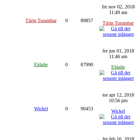
fre nov 02, 2018
11:49 am
Túrin Turambar
0
89857
Túrin Turambar
fre jun 01, 2018
11:46 am
Eldalie
0
87990
Eldalie
tor apr 12, 2018
10:56 pm
Wickel
0
90453
Wickel
fre feb 16, 2018