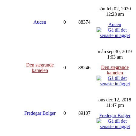
sön feb 02, 2020
12:23 am
Aucen
0
88374
Aucen
mån sep 30, 2019
1:03 am
Den stegrande
Den stegrande
0
88246
kamelen
kamelen
ons dec 12, 2018
11:47 pm
Fredegar Bolger
0
89107
Fredegar Bolger