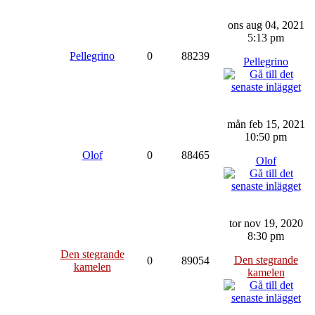
ons aug 04, 2021
5:13 pm
Pellegrino
0
88239
Pellegrino
mån feb 15, 2021
10:50 pm
Olof
0
88465
Olof
tor nov 19, 2020
8:30 pm
Den stegrande
Den stegrande
0
89054
kamelen
kamelen