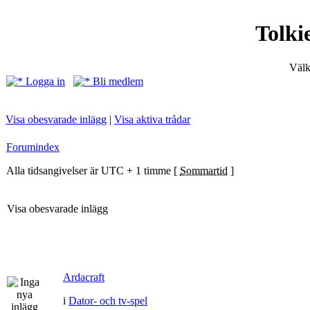
Tolki
Välk
Logga in
Bli medlem
Visa obesvarade inlägg
|
Visa aktiva trådar
Forumindex
Alla tidsangivelser är UTC + 1 timme [
Sommartid
]
Visa obesvarade inlägg
Ardacraft
i
Dator- och tv-spel