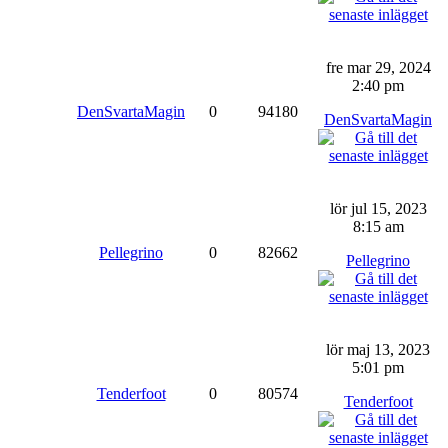
fre mar 29, 2024
2:40 pm
DenSvartaMagin
0
94180
DenSvartaMagin
lör jul 15, 2023
8:15 am
Pellegrino
0
82662
Pellegrino
lör maj 13, 2023
5:01 pm
Tenderfoot
0
80574
Tenderfoot