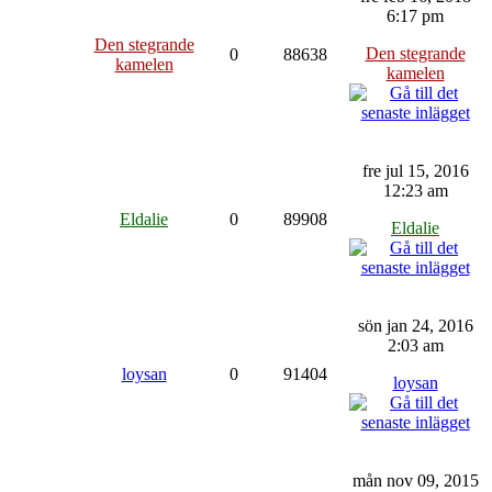
6:17 pm
Den stegrande
Den stegrande
0
88638
kamelen
kamelen
fre jul 15, 2016
12:23 am
Eldalie
0
89908
Eldalie
sön jan 24, 2016
2:03 am
loysan
0
91404
loysan
mån nov 09, 2015