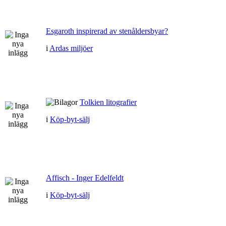
Esgaroth inspirerad av stenåldersbyar?
i
Ardas miljöer
Tolkien litografier
i
Köp-byt-sälj
Affisch - Inger Edelfeldt
i
Köp-byt-sälj