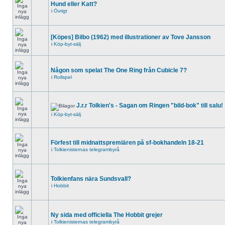
Hund eller Katt?
i
Övrigt
[Köpes] Bilbo (1962) med illustrationer av Tove Jansson
i
Köp-byt-sälj
Någon som spelat The One Ring från Cubicle 7?
i
Rollspel
J.r.r Tolkien's - Sagan om Ringen "bild-bok" till salu!
i
Köp-byt-sälj
Förfest till midnattspremiären på sf-bokhandeln 18-21
i
Tolkienisternas telegrambyrå
Tolkienfans nära Sundsvall?
i
Hobbit
Ny sida med officiella The Hobbit grejer
i
Tolkienisternas telegrambyrå