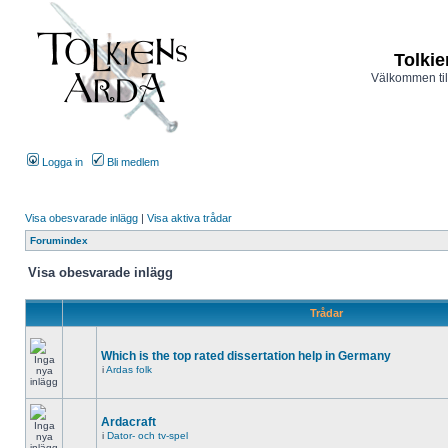
Tolkie
Välkommen til
Logga in
Bli medlem
Visa obesvarade inlägg
|
Visa aktiva trådar
Forumindex
Visa obesvarade inlägg
Trådar
Which is the top rated dissertation help in Germany
i
Ardas folk
Ardacraft
i
Dator- och tv-spel