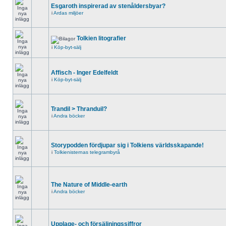
Esgaroth inspirerad av stenåldersbyar?
i
Ardas miljöer
Tolkien litografier
i
Köp-byt-sälj
Affisch - Inger Edelfeldt
i
Köp-byt-sälj
Trandil > Thranduil?
i
Andra böcker
Storypodden fördjupar sig i Tolkiens världsskapande!
i
Tolkienisternas telegrambyrå
The Nature of Middle-earth
i
Andra böcker
Upplage- och försäljningssiffror