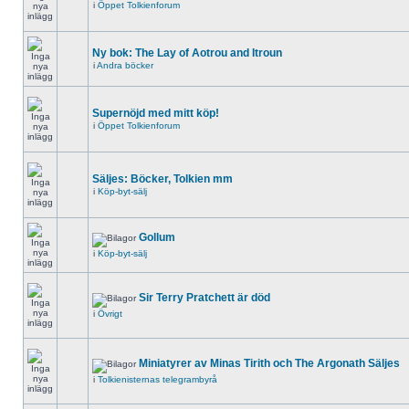
i
Öppet Tolkienforum
Ny bok: The Lay of Aotrou and Itroun
i
Andra böcker
Supernöjd med mitt köp!
i
Öppet Tolkienforum
Säljes: Böcker, Tolkien mm
i
Köp-byt-sälj
Gollum
i
Köp-byt-sälj
Sir Terry Pratchett är död
i
Övrigt
Miniatyrer av Minas Tirith och The Argonath Säljes
i
Tolkienisternas telegrambyrå