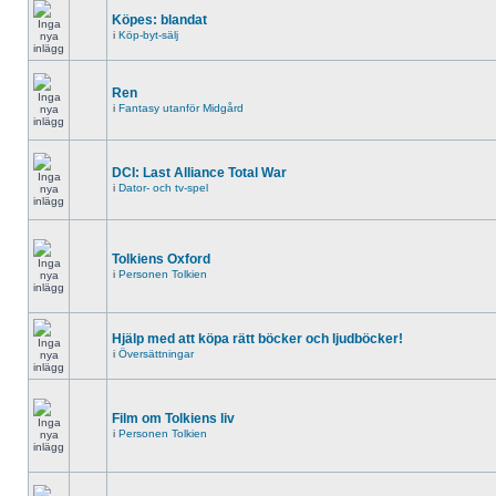
Köpes: blandat
i
Köp-byt-sälj
Ren
i
Fantasy utanför Midgård
DCI: Last Alliance Total War
i
Dator- och tv-spel
Tolkiens Oxford
i
Personen Tolkien
Hjälp med att köpa rätt böcker och ljudböcker!
i
Översättningar
Film om Tolkiens liv
i
Personen Tolkien