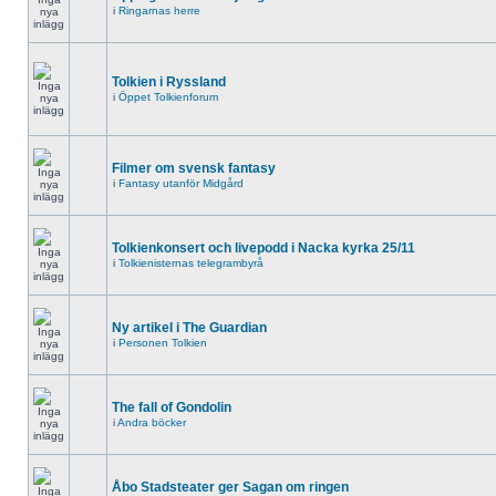
i
Ringarnas herre
Tolkien i Ryssland
i
Öppet Tolkienforum
Filmer om svensk fantasy
i
Fantasy utanför Midgård
Tolkienkonsert och livepodd i Nacka kyrka 25/11
i
Tolkienisternas telegrambyrå
Ny artikel i The Guardian
i
Personen Tolkien
The fall of Gondolin
i
Andra böcker
Åbo Stadsteater ger Sagan om ringen