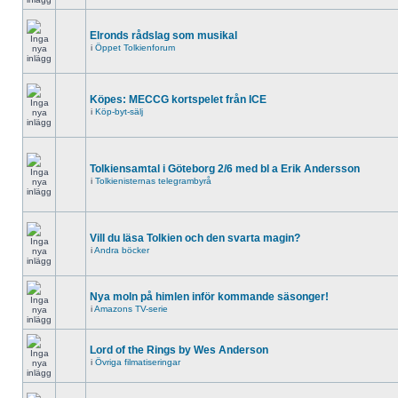
Elronds rådslag som musikal
i
Öppet Tolkienforum
Köpes: MECCG kortspelet från ICE
i
Köp-byt-sälj
Tolkiensamtal i Göteborg 2/6 med bl a Erik Andersson
i
Tolkienisternas telegrambyrå
Vill du läsa Tolkien och den svarta magin?
i
Andra böcker
Nya moln på himlen inför kommande säsonger!
i
Amazons TV-serie
Lord of the Rings by Wes Anderson
i
Övriga filmatiseringar