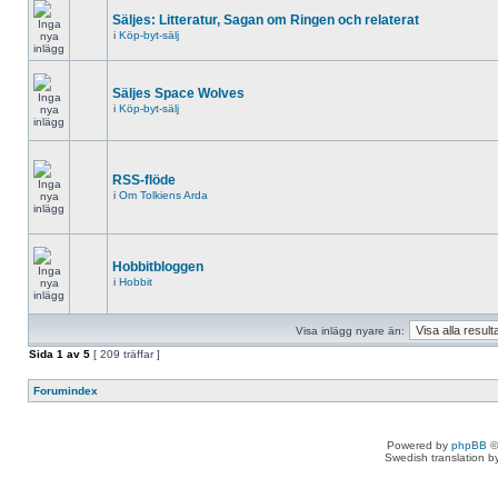
Säljes: Litteratur, Sagan om Ringen och relaterat
i
Köp-byt-sälj
Säljes Space Wolves
i
Köp-byt-sälj
RSS-flöde
i
Om Tolkiens Arda
Hobbitbloggen
i
Hobbit
Visa inlägg nyare än:
Sida
1
av
5
[ 209 träffar ]
Forumindex
Powered by
phpBB
©
Swedish translation 