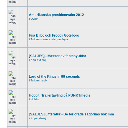
Amerikanska presidentvalet 2012
i
Övrigt
Fira Bilbo och Frodo i Göteborg
i
Tolkienisternas telegrambyrå
[SÄLJES] - Massor av fantasy-titlar
i
Köp-byt-sälj
Lord of the Rings in 99 seconds
i
Tolkienmusik
Hobbit: Trailertävling på PUNKTmedis
i
Hobbit
[SÄLJES] Litteratur - De förlorade sagornas bok mm
i
Köp-byt-sälj