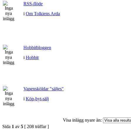
RSS-flöde
i
Om Tolkiens Arda
Hobbitbloggen
i
Hobbit
Vapensköldar "säljes"
i
Köp-byt-sälj
Visa inlägg nyare än:
Sida
1
av
5
[ 208 träffar ]