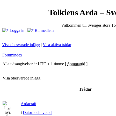
Tolkiens Arda – Sv
Välkommen till Sveriges stora T
Logga in
Bli medlem
Visa obesvarade inlägg
|
Visa aktiva trådar
Forumindex
Alla tidsangivelser är UTC + 1 timme [
Sommartid
]
Visa obesvarade inlägg
Trådar
Ardacraft
i
Dator- och tv-spel