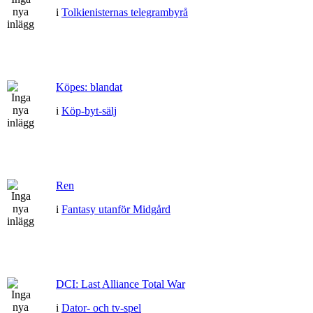
i
Tolkienisternas telegrambyrå
Köpes: blandat
i
Köp-byt-sälj
Ren
i
Fantasy utanför Midgård
DCI: Last Alliance Total War
i
Dator- och tv-spel