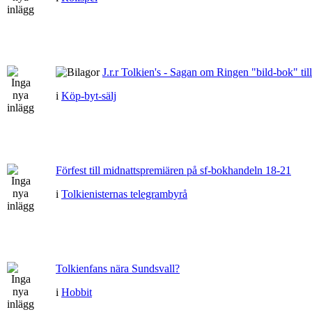
J.r.r Tolkien's - Sagan om Ringen "bild-bok" till
i
Köp-byt-sälj
Förfest till midnattspremiären på sf-bokhandeln 18-21
i
Tolkienisternas telegrambyrå
Tolkienfans nära Sundsvall?
i
Hobbit