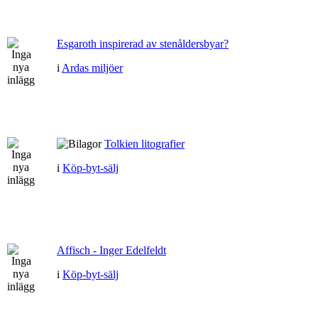
Esgaroth inspirerad av stenåldersbyar?
i
Ardas miljöer
Tolkien litografier
i
Köp-byt-sälj
Affisch - Inger Edelfeldt
i
Köp-byt-sälj