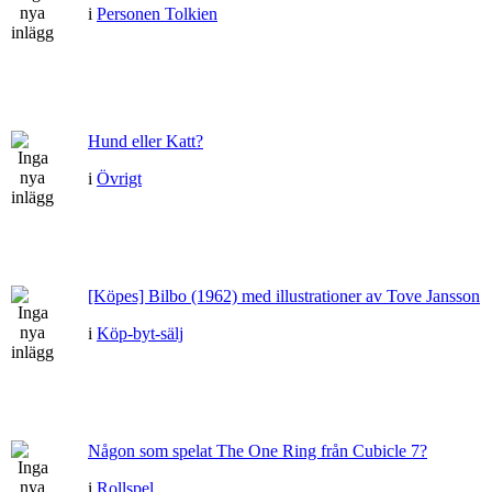
i
Personen Tolkien
Hund eller Katt?
i
Övrigt
[Köpes] Bilbo (1962) med illustrationer av Tove Jansson
i
Köp-byt-sälj
Någon som spelat The One Ring från Cubicle 7?
i
Rollspel