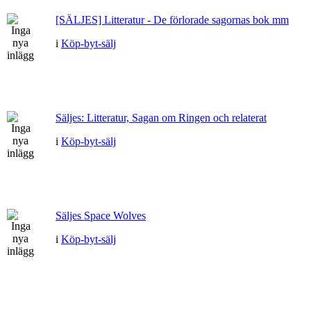
[SÄLJES] Litteratur - De förlorade sagornas bok mm
i
Köp-byt-sälj
Säljes: Litteratur, Sagan om Ringen och relaterat
i
Köp-byt-sälj
Säljes Space Wolves
i
Köp-byt-sälj