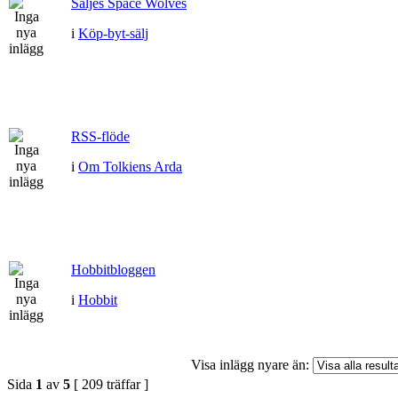
Säljes Space Wolves
i
Köp-byt-sälj
RSS-flöde
i
Om Tolkiens Arda
Hobbitbloggen
i
Hobbit
Visa inlägg nyare än:
Sida
1
av
5
[ 209 träffar ]