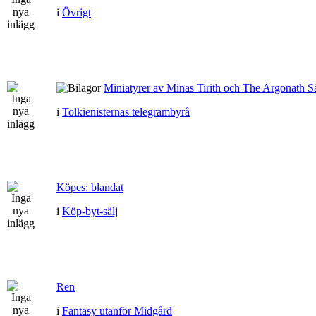
i
Övrigt
Miniatyrer av Minas Tirith och The Argonath Sä
i
Tolkienisternas telegrambyrå
Köpes: blandat
i
Köp-byt-sälj
Ren
i
Fantasy utanför Midgård