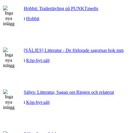
Hobbit: Trailertävling på PUNKTmedis
i
Hobbit
[SÄLJES] Litteratur - De förlorade sagornas bok mm
i
Köp-byt-sälj
Säljes: Litteratur, Sagan om Ringen och relaterat
i
Köp-byt-sälj