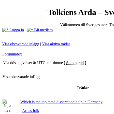
Tolkiens Arda – Sv
Välkommen till Sveriges stora T
Logga in
Bli medlem
Visa obesvarade inlägg
|
Visa aktiva trådar
Forumindex
Alla tidsangivelser är UTC + 1 timme [
Sommartid
]
Visa obesvarade inlägg
Trådar
Which is the top rated dissertation help in Germany
i
Ardas folk