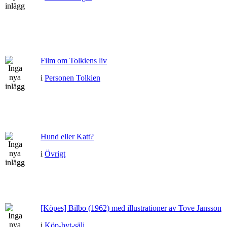
Film om Tolkiens liv
i
Personen Tolkien
Hund eller Katt?
i
Övrigt
[Köpes] Bilbo (1962) med illustrationer av Tove Jansson
i
Köp-byt-sälj