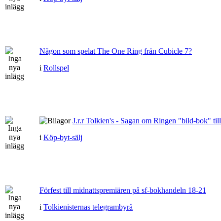
Någon som spelat The One Ring från Cubicle 7?
i
Rollspel
J.r.r Tolkien's - Sagan om Ringen "bild-bok" till
i
Köp-byt-sälj
Förfest till midnattspremiären på sf-bokhandeln 18-21
i
Tolkienisternas telegrambyrå