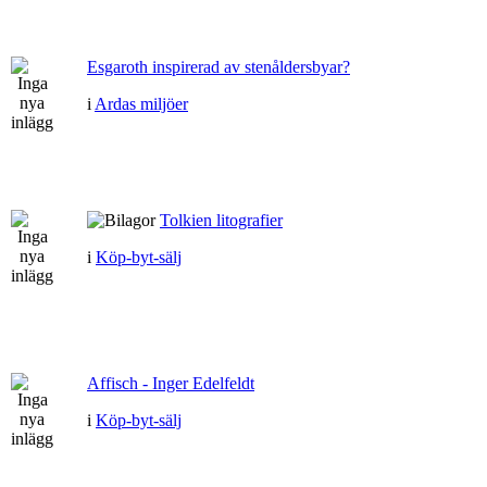
Esgaroth inspirerad av stenåldersbyar?
i
Ardas miljöer
Tolkien litografier
i
Köp-byt-sälj
Affisch - Inger Edelfeldt
i
Köp-byt-sälj