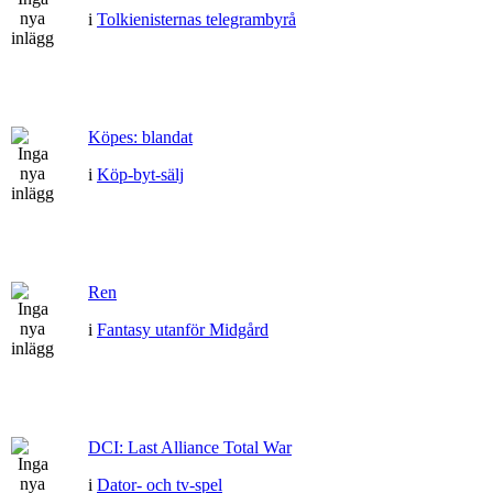
i
Tolkienisternas telegrambyrå
Köpes: blandat
i
Köp-byt-sälj
Ren
i
Fantasy utanför Midgård
DCI: Last Alliance Total War
i
Dator- och tv-spel