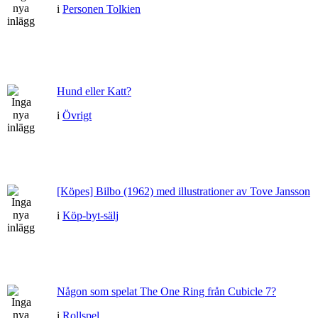
i
Personen Tolkien
Hund eller Katt?
i
Övrigt
[Köpes] Bilbo (1962) med illustrationer av Tove Jansson
i
Köp-byt-sälj
Någon som spelat The One Ring från Cubicle 7?
i
Rollspel