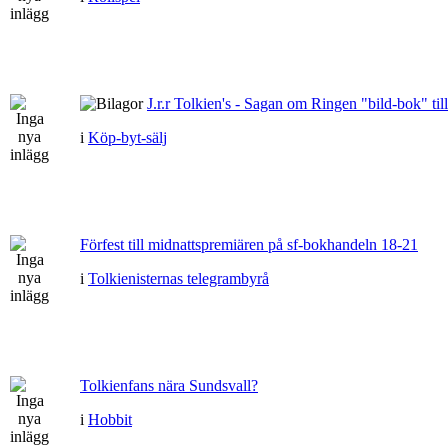
J.r.r Tolkien's - Sagan om Ringen "bild-bok" till
i
Köp-byt-sälj
Förfest till midnattspremiären på sf-bokhandeln 18-21
i
Tolkienisternas telegrambyrå
Tolkienfans nära Sundsvall?
i
Hobbit