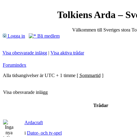
Tolkiens Arda – Sv
Välkommen till Sveriges stora T
Logga in
Bli medlem
Visa obesvarade inlägg
|
Visa aktiva trådar
Forumindex
Alla tidsangivelser är UTC + 1 timme [
Sommartid
]
Visa obesvarade inlägg
Trådar
Ardacraft
i
Dator- och tv-spel