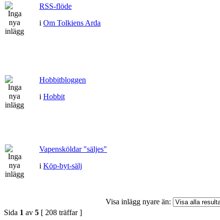
RSS-flöde
i
Om Tolkiens Arda
Hobbitbloggen
i
Hobbit
Vapensköldar "säljes"
i
Köp-byt-sälj
Visa inlägg nyare än:
Sida
1
av
5
[ 208 träffar ]