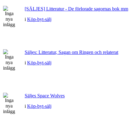
[SÄLJES] Litteratur - De förlorade sagornas bok mm
i
Köp-byt-sälj
Säljes: Litteratur, Sagan om Ringen och relaterat
i
Köp-byt-sälj
Säljes Space Wolves
i
Köp-byt-sälj