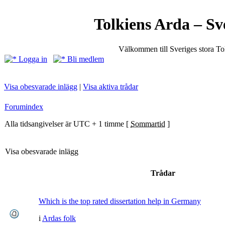
Tolkiens Arda – Sv
Välkommen till Sveriges stora T
Logga in
Bli medlem
Visa obesvarade inlägg
|
Visa aktiva trådar
Forumindex
Alla tidsangivelser är UTC + 1 timme [
Sommartid
]
Visa obesvarade inlägg
Trådar
Which is the top rated dissertation help in Germany
i
Ardas folk