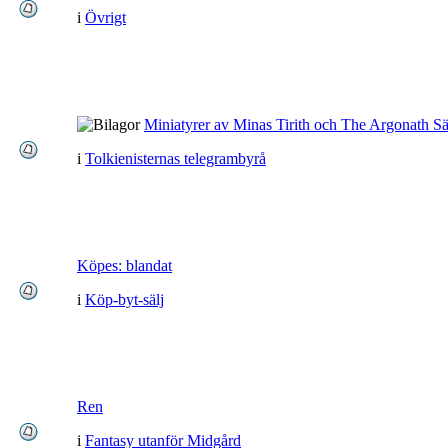
i
Övrigt
Miniatyrer av Minas Tirith och The Argonath Sä
i
Tolkienisternas telegrambyrå
Köpes: blandat
i
Köp-byt-sälj
Ren
i
Fantasy utanför Midgård