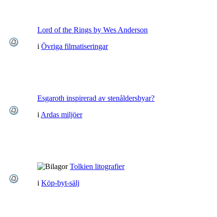
Lord of the Rings by Wes Anderson
i
Övriga filmatiseringar
Esgaroth inspirerad av stenåldersbyar?
i
Ardas miljöer
Tolkien litografier
i
Köp-byt-sälj