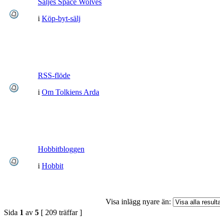
Säljes Space Wolves
i
Köp-byt-sälj
RSS-flöde
i
Om Tolkiens Arda
Hobbitbloggen
i
Hobbit
Visa inlägg nyare än:
Sida
1
av
5
[ 209 träffar ]