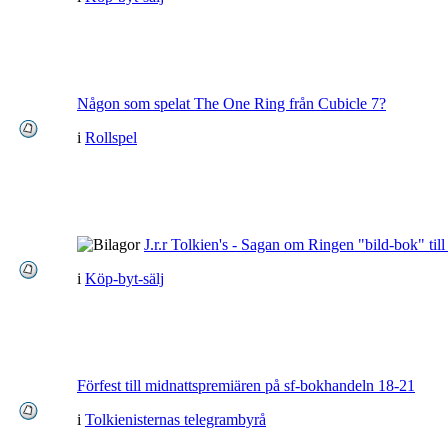
Någon som spelat The One Ring från Cubicle 7?
i
Rollspel
J.r.r Tolkien's - Sagan om Ringen "bild-bok" till
i
Köp-byt-sälj
Förfest till midnattspremiären på sf-bokhandeln 18-21
i
Tolkienisternas telegrambyrå