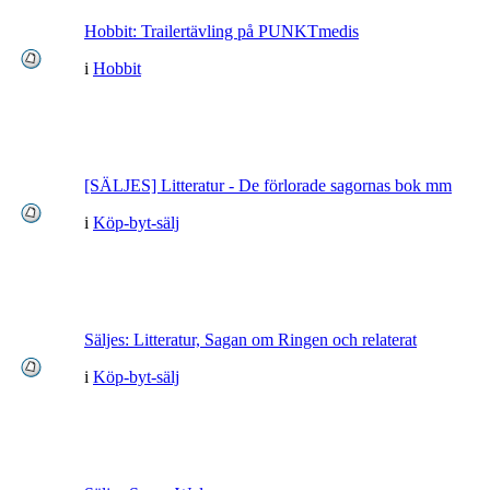
Hobbit: Trailertävling på PUNKTmedis
i
Hobbit
[SÄLJES] Litteratur - De förlorade sagornas bok mm
i
Köp-byt-sälj
Säljes: Litteratur, Sagan om Ringen och relaterat
i
Köp-byt-sälj