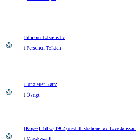
Film om Tolkiens liv
i
Personen Tolkien
Hund eller Katt?
i
Övrigt
[Köpes] Bilbo (1962) med illustrationer av Tove Jansson
i
Köp-byt-sälj