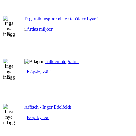
Esgaroth inspirerad av stenåldersbyar?
i
Ardas miljöer
Tolkien litografier
i
Köp-byt-sälj
Affisch - Inger Edelfeldt
i
Köp-byt-sälj