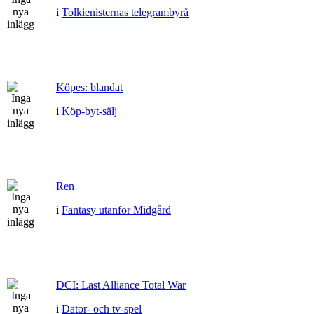
i
Tolkienisternas telegrambyrå
Köpes: blandat
i
Köp-byt-sälj
Ren
i
Fantasy utanför Midgård
DCI: Last Alliance Total War
i
Dator- och tv-spel