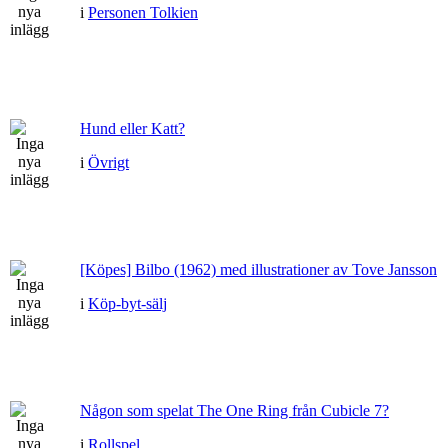
i
Personen Tolkien
Hund eller Katt?
i
Övrigt
[Köpes] Bilbo (1962) med illustrationer av Tove Jansson
i
Köp-byt-sälj
Någon som spelat The One Ring från Cubicle 7?
i
Rollspel