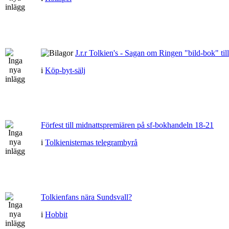
J.r.r Tolkien's - Sagan om Ringen "bild-bok" till
i
Köp-byt-sälj
Förfest till midnattspremiären på sf-bokhandeln 18-21
i
Tolkienisternas telegrambyrå
Tolkienfans nära Sundsvall?
i
Hobbit