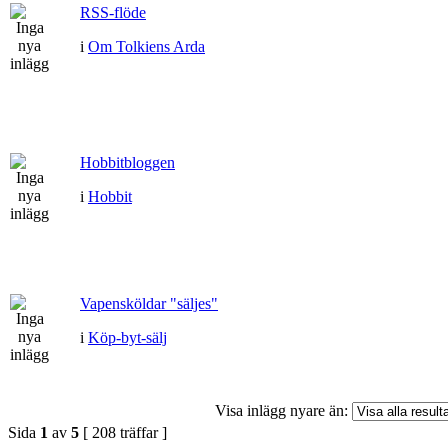
RSS-flöde
i
Om Tolkiens Arda
Hobbitbloggen
i
Hobbit
Vapensköldar "säljes"
i
Köp-byt-sälj
Visa inlägg nyare än:
Sida
1
av
5
[ 208 träffar ]