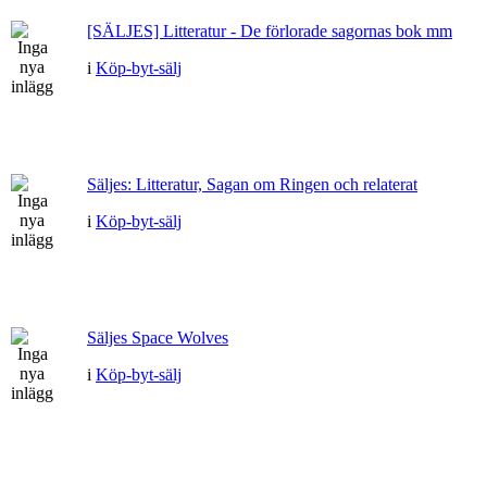
[SÄLJES] Litteratur - De förlorade sagornas bok mm
i
Köp-byt-sälj
Säljes: Litteratur, Sagan om Ringen och relaterat
i
Köp-byt-sälj
Säljes Space Wolves
i
Köp-byt-sälj