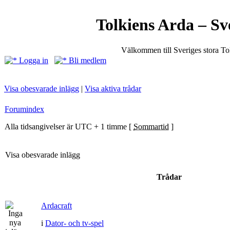
Tolkiens Arda – Sv
Välkommen till Sveriges stora T
Logga in
Bli medlem
Visa obesvarade inlägg
|
Visa aktiva trådar
Forumindex
Alla tidsangivelser är UTC + 1 timme [
Sommartid
]
Visa obesvarade inlägg
Trådar
Ardacraft
i
Dator- och tv-spel