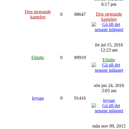
6:17 pm
Den stegrande
Den stegrande
0
88647
kamelen
kamelen
fre jul 15, 2016
12:23 am
Eldalie
0
89919
Eldalie
sön jan 24, 2016
2:03 am
loysan
0
91416
loysan
mån nov 09, 2015