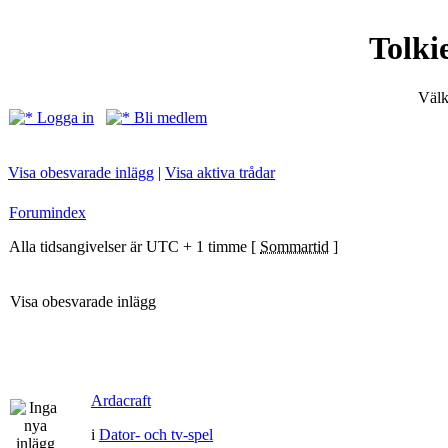
Tolki
Välk
Logga in
Bli medlem
Visa obesvarade inlägg
|
Visa aktiva trådar
Forumindex
Alla tidsangivelser är UTC + 1 timme [
Sommartid
]
Visa obesvarade inlägg
Ardacraft
i
Dator- och tv-spel