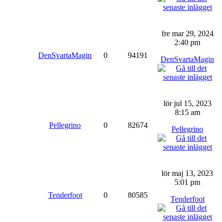
fre mar 29, 2024
2:40 pm
DenSvartaMagin
0
94191
DenSvartaMagin
lör jul 15, 2023
8:15 am
Pellegrino
0
82674
Pellegrino
lör maj 13, 2023
5:01 pm
Tenderfoot
0
80585
Tenderfoot