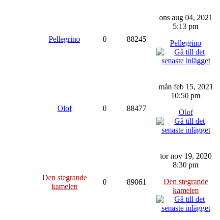
ons aug 04, 2021
5:13 pm
Pellegrino
0
88245
Pellegrino
mån feb 15, 2021
10:50 pm
Olof
0
88477
Olof
tor nov 19, 2020
8:30 pm
Den stegrande
Den stegrande
0
89061
kamelen
kamelen