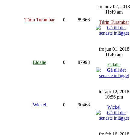
fre nov 02, 2018
11:49 am
Túrin Turambar
0
89866
Túrin Turambar
fre jun 01, 2018
11:46 am
Eldalie
0
87998
Eldalie
tor apr 12, 2018
10:56 pm
Wickel
0
90468
Wickel
fre feb 16, 2018