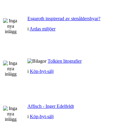
Esgaroth inspirerad av stenåldersbyar?
i
Ardas miljöer
Tolkien litografier
i
Köp-byt-sälj
Affisch - Inger Edelfeldt
i
Köp-byt-sälj